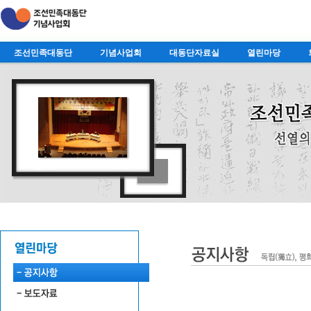
조선민족대동단
기념사업회
대동단자료실
열린마당