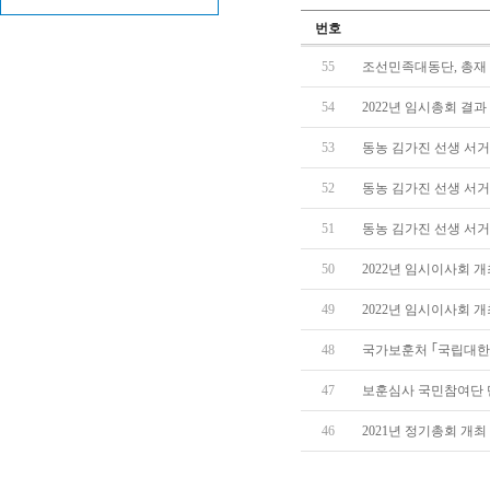
번호
55
조선민족대동단, 총재 
54
2022년 임시총회 결과
53
동농 김가진 선생 서거
52
동농 김가진 선생 서거
51
동농 김가진 선생 서거
50
2022년 임시이사회 
49
2022년 임시이사회 개
48
국가보훈처 ｢국립대
47
보훈심사 국민참여단 
46
2021년 정기총회 개최