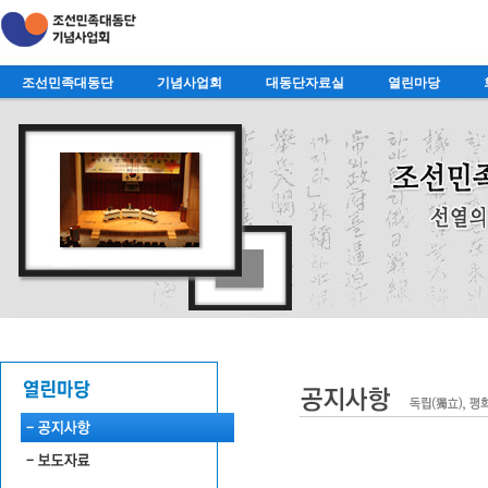
조선민족대동단
기념사업회
대동단자료실
열린마당