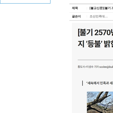
제목
[불교신문][불기 
글쓴이
조선민족대…