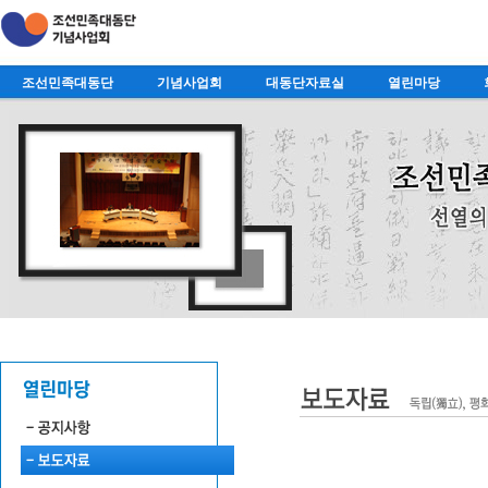
조선민족대동단
기념사업회
대동단자료실
열린마당