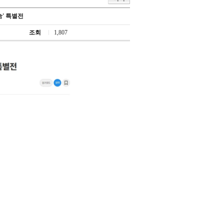
合' 특별전
조회
1,807