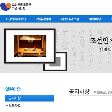
조선민족대동단
기념사업회
대동단자료실
열린마당