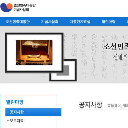
조선민족대동단
기념사업회
대동단자료실
열린마당