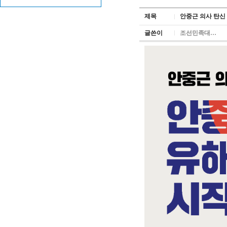
제목
안중근 의사 탄신 
글쓴이
조선민족대…