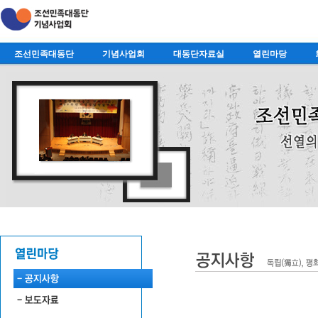
조선민족대동단
기념사업회
대동단자료실
열린마당