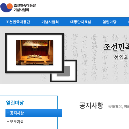
조선민족대동단
기념사업회
대동단자료실
열린마당