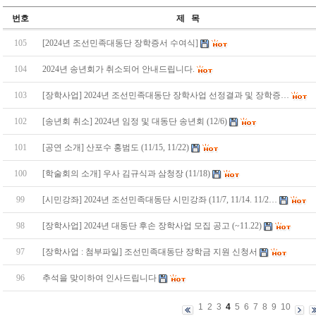
번호
제 목
105
[2024년 조선민족대동단 장학증서 수여식]
104
2024년 송년회가 취소되어 안내드립니다.
103
[장학사업] 2024년 조선민족대동단 장학사업 선정결과 및 장학증…
102
[송년회 취소] 2024년 임정 및 대동단 송년회 (12/6)
101
[공연 소개] 산포수 홍범도 (11/15, 11/22)
100
[학술회의 소개] 우사 김규식과 삼청장 (11/18)
99
[시민강좌] 2024년 조선민족대동단 시민강좌 (11/7, 11/14. 11/2…
98
[장학사업] 2024년 대동단 후손 장학사업 모집 공고 (~11.22)
97
[장학사업 : 첨부파일] 조선민족대동단 장학금 지원 신청서
96
추석을 맞이하여 인사드립니다
1
2
3
4
5
6
7
8
9
10