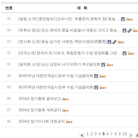
번호
제 목
95
[칼럼 소개] [중앙일보] [오피니언 : 유홍준의 문화의 창] 동농 …
94
[유튜브 영상] 조선 최대의 항일 비밀결사 대동단 그리고 동농 …
93
[전시회 소개] 동농 김가진 서예전, 백운서경(白雲書境)
92
[연극소개] 한국의 잔 다르크, 독립운동가 수당 정정화를 그린 …
91
[음악회 소개] 심산 김창숙 서거 62주기 추모음악회
90
제105주년 대한민국임시정부 수립 기념음악회
89
제105주년 대한민국임시정부 수립 기념음악회
88
2024년 정기총회 결과보고
87
2024년 정기총회 개최공지
86
2024년 정기이사회 개최공지
1
2
3
4
5
6
7
8
9
10