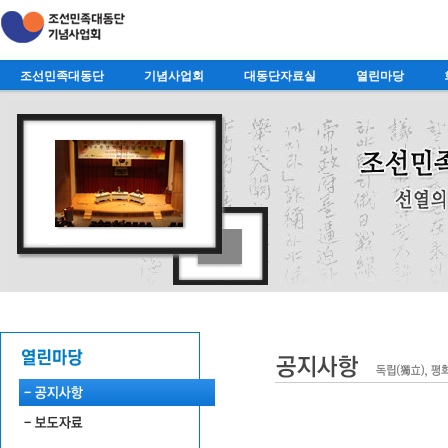
조선민족대동단
기념사업회
대동단자료실
열린마당