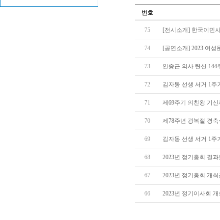
번호
75
[전시소개] 한국이민사
74
[공연소개] 2023 
73
안중근 의사 탄신 14
72
김자동 선생 서거 1주
71
제69주기 의친왕 기신
70
제78주년 광복절 경축
69
김자동 선생 서거 1주
68
2023년 정기총회 결
67
2023년 정기총회 개
66
2023년 정기이사회 