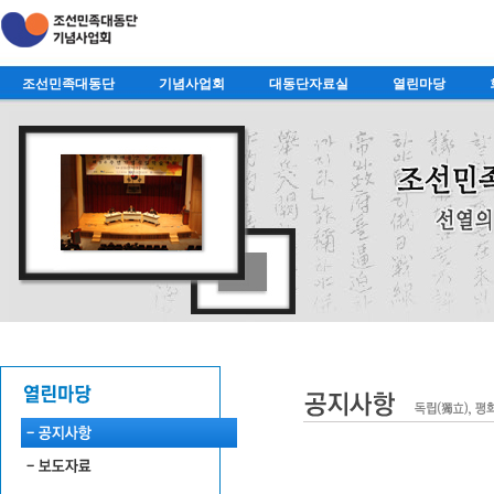
조선민족대동단
기념사업회
대동단자료실
열린마당